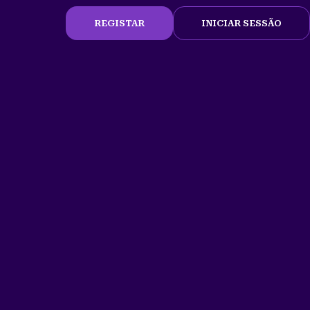
REGISTAR
INICIAR SESSÃO